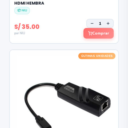
HDMI HEMBRA
📦 NIU
−
+
S/ 35.00
Comprar
por NIU
ÚLTIMAS UNIDADES