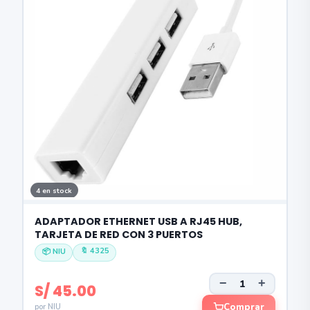
4 en stock
ADAPTADOR ETHERNET USB A RJ45 HUB,
TARJETA DE RED CON 3 PUERTOS
🔖 4325
📦 NIU
−
+
S/ 45.00
Comprar
por NIU