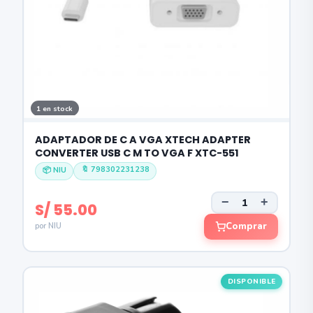
1 en stock
ADAPTADOR DE C A VGA XTECH ADAPTER
CONVERTER USB C M TO VGA F XTC-551
🔖 798302231238
📦 NIU
−
+
S/ 55.00
Comprar
por NIU
DISPONIBLE