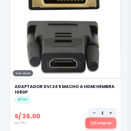
3 en stock
ADAPTADOR DVI 24 5 MACHO A HDMI HEMBRA
1080P
📦 NIU
−
+
S/ 35.00
Comprar
por NIU