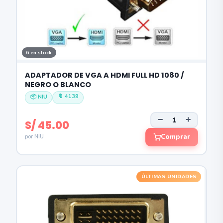
6 en stock
ADAPTADOR DE VGA A HDMI FULL HD 1080 /
NEGRO O BLANCO
🔖 4139
📦 NIU
−
+
S/ 45.00
Comprar
por NIU
ÚLTIMAS UNIDADES