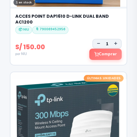
1 en stock
ACCES POINT DAP1610 D-LINK DUAL BAND
AC1200
🔖 790069452956
📦 NIU
−
+
S/ 150.00
Comprar
por NIU
ÚLTIMAS UNIDADES