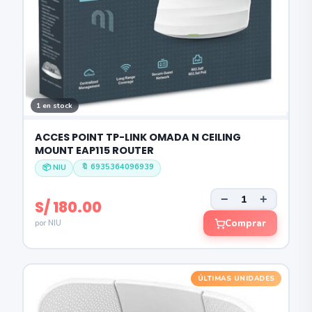
1 en stock
ACCES POINT TP-LINK OMADA N CEILING
MOUNT EAP115 ROUTER
🔖 6935364096939
📦 NIU
−
+
S/ 180.00
Comprar
por NIU
ÚLTIMAS UNIDADES