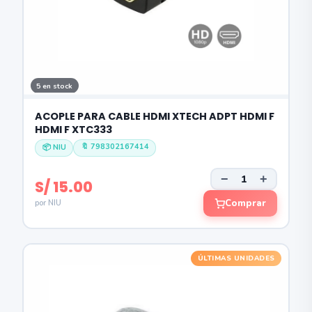
5 en stock
ACOPLE PARA CABLE HDMI XTECH ADPT HDMI F
HDMI F XTC333
🔖 798302167414
📦 NIU
−
+
S/ 15.00
Comprar
por NIU
ÚLTIMAS UNIDADES