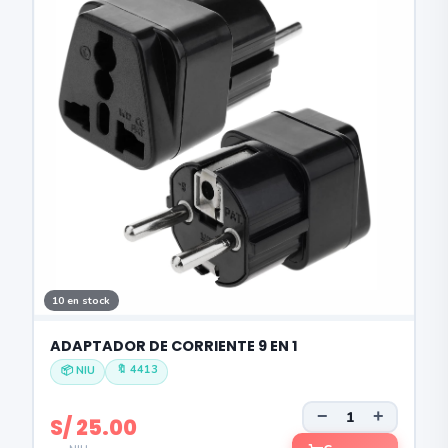
10 en stock
ADAPTADOR DE CORRIENTE 9 EN 1
🔖 4413
📦 NIU
−
+
S/ 25.00