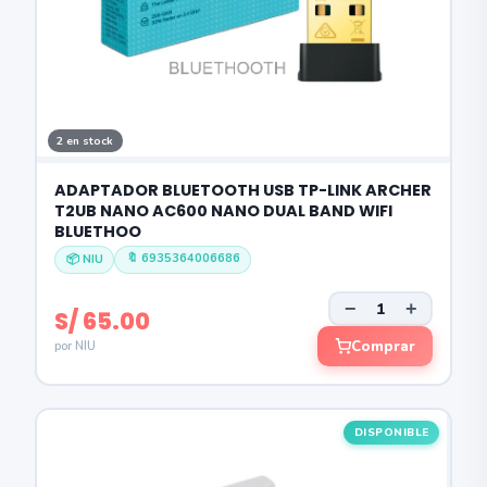
2 en stock
ADAPTADOR BLUETOOTH USB TP-LINK ARCHER
T2UB NANO AC600 NANO DUAL BAND WIFI
BLUETHOO
🔖 6935364006686
📦 NIU
−
+
S/ 65.00
Comprar
por NIU
DISPONIBLE