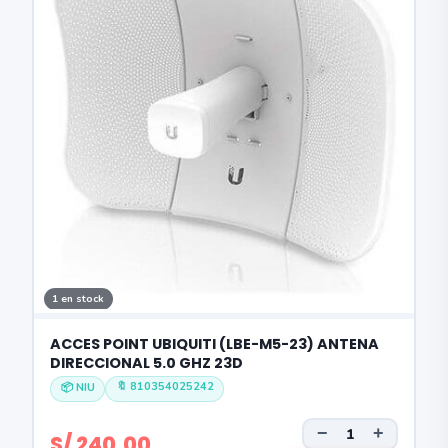
1 en stock
ACCES POINT UBIQUITI (LBE-M5-23) ANTENA
DIRECCIONAL 5.0 GHZ 23D
🔖 810354025242
📦 NIU
−
+
S/ 240.00