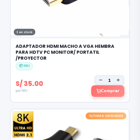
1 en stock
ADAPTADOR HDMI MACHO A VGA HEMBRA
PARA HDTV PC MONITOR/ PORTATIL
/PROYECTOR
📦 NIU
−
+
S/ 35.00
Comprar
por NIU
ÚLTIMAS UNIDADES