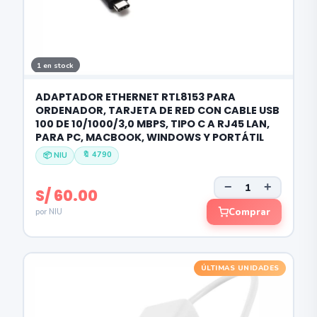
1 en stock
ADAPTADOR ETHERNET RTL8153 PARA
ORDENADOR, TARJETA DE RED CON CABLE USB
100 DE 10/1000/3,0 MBPS, TIPO C A RJ45 LAN,
PARA PC, MACBOOK, WINDOWS Y PORTÁTIL
🔖 4790
📦 NIU
−
+
S/ 60.00
Comprar
por NIU
ÚLTIMAS UNIDADES