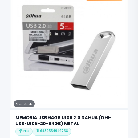
1 en stock
MEMORIA USB 64GB U106 2.0 DAHUA (DHI-
USB-U106-20-64GB) METAL
🔖 6939554946738
📦 NIU