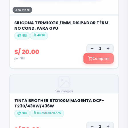
3 en stock
SILICONA TERM10X10 /1MM, DISIPADOR TÉRM
NO COND, PARA GPU
🔖 4636
📦 NIU
−
+
S/ 20.00
Comprar
por NIU
Sin imagen
TINTA BROTHER BTD100M MAGENTA DCP-
T230/430W/436W
🔖 012502676775
📦 NIU
−
+