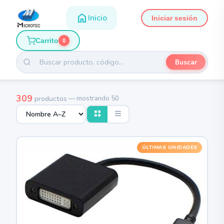
home
Inicio
Iniciar sesión
Carrito
0
Buscar
309
productos
— mostrando 50
ÚLTIMAS UNIDADES