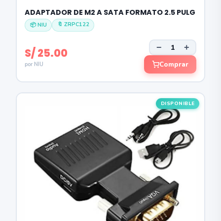
ADAPTADOR DE M2 A SATA FORMATO 2.5 PULG
🔖 ZRPC122
📦 NIU
−
+
S/ 25.00
Comprar
por NIU
DISPONIBLE